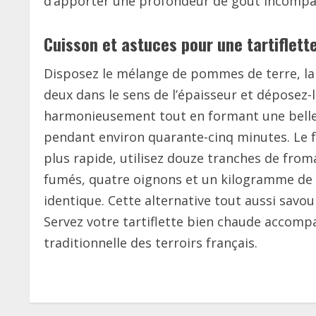
d’apporter une profondeur de goût incompara
Cuisson et astuces pour une tartiflett
Disposez le mélange de pommes de terre, lard
deux dans le sens de l’épaisseur et déposez-
harmonieusement tout en formant une belle c
pendant environ quarante-cinq minutes. Le f
plus rapide, utilisez douze tranches de from
fumés, quatre oignons et un kilogramme de 
identique. Cette alternative tout aussi savou
Servez votre tartiflette bien chaude accompa
traditionnelle des terroirs français.
C