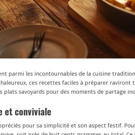
ent parmi les incontournables de la cuisine tradition
chaleureux, ces recettes faciles à préparer raviront
plats savoyards pour des moments de partage ino
 et conviviale
appréciés pour sa simplicité et son aspect festif. P
vive, soit près de huit cents grammes au total. Ce