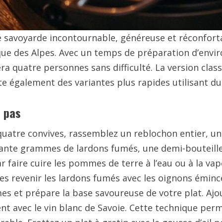
té savoyarde incontournable, généreuse et réconforta
ue des Alpes. Avec un temps de préparation d’envir
ra quatre personnes sans difficulté. La version class
te également des variantes plus rapides utilisant du
à pas
 quatre convives, rassemblez un reblochon entier, u
uante grammes de lardons fumés, une demi-bouteille 
faire cuire les pommes de terre à l’eau ou à la vape
es revenir les lardons fumés avec les oignons émincé
mes et prépare la base savoureuse de votre plat. Aj
t avec le vin blanc de Savoie. Cette technique perm