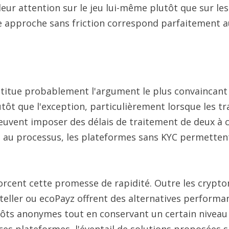
leur attention sur le jeu lui-même plutôt que sur le
e approche sans friction correspond parfaitement a
stitue probablement l'argument le plus convaincant e
tôt que l'exception, particulièrement lorsque les t
euvent imposer des délais de traitement de deux à c
te au processus, les plateformes sans KYC permetten
rcent cette promesse de rapidité. Outre les crypt
teller ou ecoPayz offrent des alternatives performa
ts anonymes tout en conservant un certain niveau 