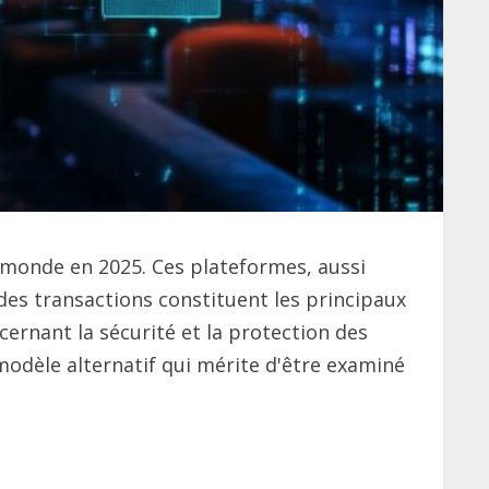
le monde en 2025. Ces plateformes, aussi
 des transactions constituent les principaux
ernant la sécurité et la protection des
 modèle alternatif qui mérite d'être examiné