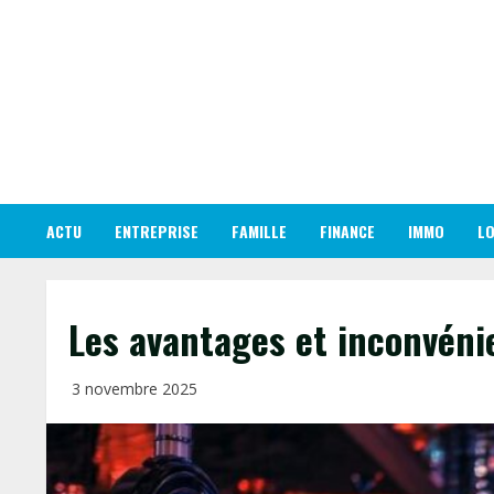
Skip
to
content
ACTU
ENTREPRISE
FAMILLE
FINANCE
IMMO
LO
Les avantages et inconvénie
3 novembre 2025